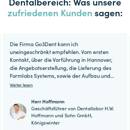
Dentalbereich: Was unsere
zufriedenen Kunden
sagen:
Die Firma Go3Dent kann ich
uneingeschränkt empfehlen. Vom ersten
Kontakt, über die Vorführung in Hannover,
die Angebotserstellung, die Lieferung des
Formlabs Systems, sowie der Aufbau und
Schulung in unserem Hause... alles war
Weiter lesen
absolut perfekt und reibungslos!!! Den
nächsten Drucker werden wir wieder bei
Herr Hoffmann
Herrn Max Zimmermann von Go3Dent
Geschäftsführer von Dentallabor H.W.
bestellen.Viele Grüße vom Dentallabor
Hoffmann und Sohn GmbH,
Königswinter
Hoffmann in Königswinter!!!